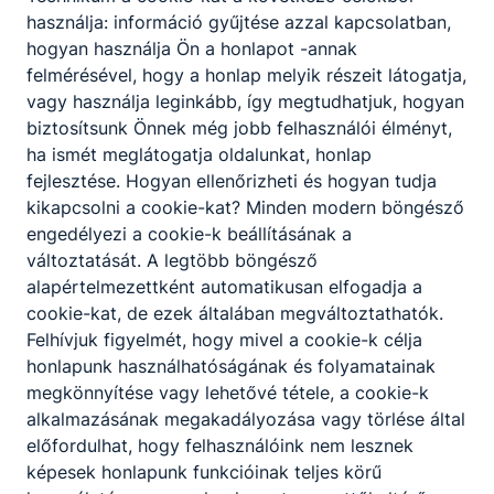
használja: információ gyűjtése azzal kapcsolatban,
hogyan használja Ön a honlapot -annak
felmérésével, hogy a honlap melyik részeit látogatja,
vagy használja leginkább, így megtudhatjuk, hogyan
biztosítsunk Önnek még jobb felhasználói élményt,
ha ismét meglátogatja oldalunkat, honlap
fejlesztése. Hogyan ellenőrizheti és hogyan tudja
kikapcsolni a cookie-kat? Minden modern böngésző
engedélyezi a cookie-k beállításának a
változtatását. A legtöbb böngésző
alapértelmezettként automatikusan elfogadja a
cookie-kat, de ezek általában megváltoztathatók.
Felhívjuk figyelmét, hogy mivel a cookie-k célja
honlapunk használhatóságának és folyamatainak
megkönnyítése vagy lehetővé tétele, a cookie-k
alkalmazásának megakadályozása vagy törlése által
előfordulhat, hogy felhasználóink nem lesznek
képesek honlapunk funkcióinak teljes körű