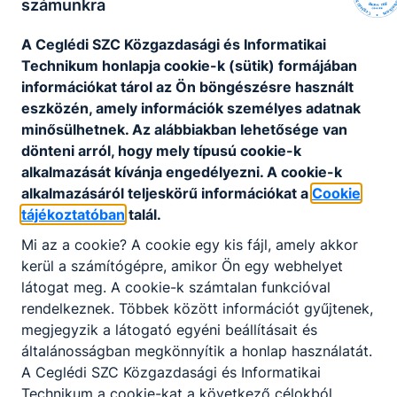
számunkra
A Ceglédi SZC Közgazdasági és Informatikai
Technikum honlapja cookie-k (sütik) formájában
Szervezeti és Működési
információkat tárol az Ön böngészésre használt
Szabályzat
eszközén, amely információk személyes adatnak
minősülhetnek. Az alábbiakban lehetősége van
dönteni arról, hogy mely típusú cookie-k
alkalmazását kívánja engedélyezni. A cookie-k
SZMSZ-2025
alkalmazásáról teljeskörű információkat a
Cookie
tájékoztatóban
talál.
Mi az a cookie? A cookie egy kis fájl, amely akkor
kerül a számítógépre, amikor Ön egy webhelyet
látogat meg. A cookie-k számtalan funkcióval
rendelkeznek. Többek között információt gyűjtenek,
megjegyzik a látogató egyéni beállításait és
Partnereink
általánosságban megkönnyítik a honlap használatát.
A Ceglédi SZC Közgazdasági és Informatikai
Technikum a cookie-kat a következő célokból