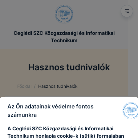
Ceglédi SZC Közgazdasági és Informatikai
Technikum
Hasznos tudnivalók
/
Főoldal
Hasznos tudnivalók
Az Ön adatainak védelme fontos
Hasznos tudnivalók
számunkra
Felvételi tájékoztató 2025
A Ceglédi SZC Közgazdasági és Informatikai
Technikum honlapja cookie-k (sütik) formájában