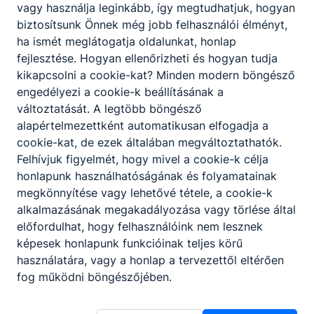
vagy használja leginkább, így megtudhatjuk, hogyan
biztosítsunk Önnek még jobb felhasználói élményt,
ha ismét meglátogatja oldalunkat, honlap
fejlesztése. Hogyan ellenőrizheti és hogyan tudja
kikapcsolni a cookie-kat? Minden modern böngésző
engedélyezi a cookie-k beállításának a
változtatását. A legtöbb böngésző
alapértelmezettként automatikusan elfogadja a
cookie-kat, de ezek általában megváltoztathatók.
Felhívjuk figyelmét, hogy mivel a cookie-k célja
honlapunk használhatóságának és folyamatainak
megkönnyítése vagy lehetővé tétele, a cookie-k
alkalmazásának megakadályozása vagy törlése által
előfordulhat, hogy felhasználóink nem lesznek
képesek honlapunk funkcióinak teljes körű
használatára, vagy a honlap a tervezettől eltérően
Ceglédi SZC Közgazdasági és Informatikai
fog működni böngészőjében.
Technikum