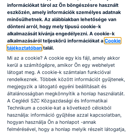
információkat tárol az Ön böngészésre használt
felvételi tájékoztató 2025.
eszközén, amely információk személyes adatnak
Letöltés
minősülhetnek. Az alábbiakban lehetősége van
dönteni arról, hogy mely típusú cookie-k
alkalmazását kívánja engedélyezni. A cookie-k
alkalmazásáról teljeskörű információkat a
Cookie
tájékoztatóban
talál.
Mi az a cookie? A cookie egy kis fájl, amely akkor
kerül a számítógépre, amikor Ön egy webhelyet
Partnereink
látogat meg. A cookie-k számtalan funkcióval
rendelkeznek. Többek között információt gyűjtenek,
megjegyzik a látogató egyéni beállításait és
általánosságban megkönnyítik a honlap használatát.
A Ceglédi SZC Közgazdasági és Informatikai
Technikum a cookie-kat a következő célokból
használja: információ gyűjtése azzal kapcsolatban,
hogyan használja Ön a honlapot -annak
felmérésével, hogy a honlap melyik részeit látogatja,