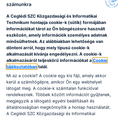
számunkra
b
i
A Ceglédi SZC Közgazdasági és Informatikai
l
Technikum honlapja cookie-k (sütik) formájában
i
információkat tárol az Ön böngészésre használt
t
eszközén, amely információk személyes adatnak
á
minősülhetnek. Az alábbiakban lehetősége van
s
dönteni arról, hogy mely típusú cookie-k
i
alkalmazását kívánja engedélyezni. A cookie-k
p
alkalmazásáról teljeskörű információkat a
Cookie
r
tájékoztatóban
talál.
o
j
Mi az a cookie? A cookie egy kis fájl, amely akkor
e
kerül a számítógépre, amikor Ön egy webhelyet
k
látogat meg. A cookie-k számtalan funkcióval
t
rendelkeznek. Többek között információt gyűjtenek,
c
megjegyzik a látogató egyéni beállításait és
é
általánosságban megkönnyítik a honlap használatát.
l
A Ceglédi SZC Közgazdasági és Informatikai