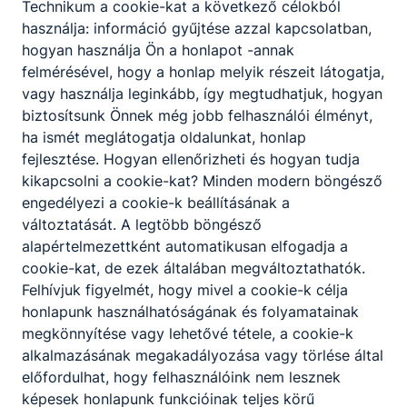
j
Technikum a cookie-kat a következő célokból
a
használja: információ gyűjtése azzal kapcsolatban,
a
hogyan használja Ön a honlapot -annak
p
felmérésével, hogy a honlap melyik részeit látogatja,
á
vagy használja leginkább, így megtudhatjuk, hogyan
l
biztosítsunk Önnek még jobb felhasználói élményt,
y
ha ismét meglátogatja oldalunkat, honlap
á
fejlesztése. Hogyan ellenőrizheti és hogyan tudja
z
kikapcsolni a cookie-kat? Minden modern böngésző
ó
engedélyezi a cookie-k beállításának a
i
változtatását. A legtöbb böngésző
n
alapértelmezettként automatikusan elfogadja a
t
cookie-kat, de ezek általában megváltoztathatók.
é
Felhívjuk figyelmét, hogy mivel a cookie-k célja
z
honlapunk használhatóságának és folyamatainak
m
megkönnyítése vagy lehetővé tétele, a cookie-k
é
alkalmazásának megakadályozása vagy törlése által
n
előfordulhat, hogy felhasználóink nem lesznek
y
képesek honlapunk funkcióinak teljes körű