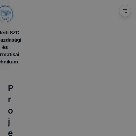
lédi SZC
azdasági
és
ormatikai
chnikum
P
r
o
j
e