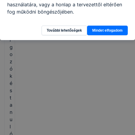
b
használatára, vagy a honlap a tervezettől eltérően
e
fog működni böngészőjében.
n
d
További lehetőségek
Mindet elfogadom
o
l
g
o
z
ó
k
é
s
t
a
n
u
l
ó