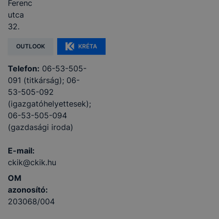
Ferenc
utca
32.
OUTLOOK
KRÉTA
Telefon:
06-53-505-
091 (titkárság); 06-
53-505-092
(igazgatóhelyettesek);
06-53-505-094
(gazdasági iroda)
E-mail:
ckik@ckik.hu
OM
azonosító:
203068/004