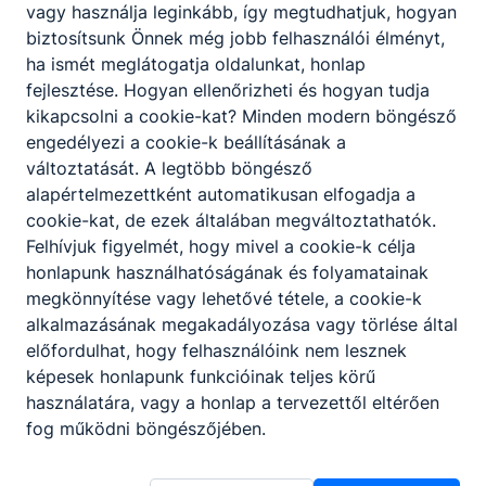
vagy használja leginkább, így megtudhatjuk, hogyan
biztosítsunk Önnek még jobb felhasználói élményt,
ha ismét meglátogatja oldalunkat, honlap
fejlesztése. Hogyan ellenőrizheti és hogyan tudja
kikapcsolni a cookie-kat? Minden modern böngésző
engedélyezi a cookie-k beállításának a
változtatását. A legtöbb böngésző
alapértelmezettként automatikusan elfogadja a
cookie-kat, de ezek általában megváltoztathatók.
Felhívjuk figyelmét, hogy mivel a cookie-k célja
honlapunk használhatóságának és folyamatainak
megkönnyítése vagy lehetővé tétele, a cookie-k
alkalmazásának megakadályozása vagy törlése által
előfordulhat, hogy felhasználóink nem lesznek
képesek honlapunk funkcióinak teljes körű
használatára, vagy a honlap a tervezettől eltérően
Ceglédi SZC Közgazdasági és Informatikai
fog működni böngészőjében.
Technikum