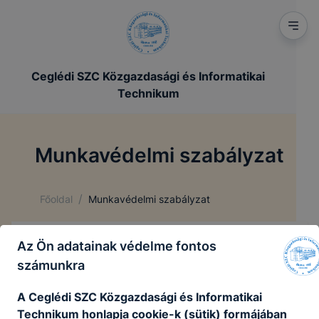
Ceglédi SZC Közgazdasági és Informatikai
Technikum
Munkavédelmi szabályzat
/
Főoldal
Munkavédelmi szabályzat
Az Ön adatainak védelme fontos
Munkavédelmi szabályzat
számunkra
Munkavédelmi szabályzat
A Ceglédi SZC Közgazdasági és Informatikai
Technikum honlapja cookie-k (sütik) formájában