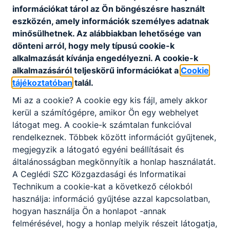
információkat tárol az Ön böngészésre használt
Munkavédelmi szabályzat
eszközén, amely információk személyes adatnak
Letöltés
minősülhetnek. Az alábbiakban lehetősége van
dönteni arról, hogy mely típusú cookie-k
alkalmazását kívánja engedélyezni. A cookie-k
alkalmazásáról teljeskörű információkat a
Cookie
tájékoztatóban
talál.
Mi az a cookie? A cookie egy kis fájl, amely akkor
kerül a számítógépre, amikor Ön egy webhelyet
Partnereink
látogat meg. A cookie-k számtalan funkcióval
rendelkeznek. Többek között információt gyűjtenek,
megjegyzik a látogató egyéni beállításait és
általánosságban megkönnyítik a honlap használatát.
A Ceglédi SZC Közgazdasági és Informatikai
Technikum a cookie-kat a következő célokból
használja: információ gyűjtése azzal kapcsolatban,
hogyan használja Ön a honlapot -annak
felmérésével, hogy a honlap melyik részeit látogatja,