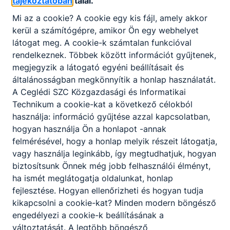
tájékoztatóban
talál.
Mi az a cookie? A cookie egy kis fájl, amely akkor
kerül a számítógépre, amikor Ön egy webhelyet
látogat meg. A cookie-k számtalan funkcióval
rendelkeznek. Többek között információt gyűjtenek,
megjegyzik a látogató egyéni beállításait és
általánosságban megkönnyítik a honlap használatát.
Ceglédi
A Ceglédi SZC Közgazdasági és Informatikai
Szakképzési
Technikum a cookie-kat a következő célokból
Centrum
használja: információ gyűjtése azzal kapcsolatban,
hogyan használja Ön a honlapot -annak
felmérésével, hogy a honlap melyik részeit látogatja,
vagy használja leginkább, így megtudhatjuk, hogyan
Nemzeti
biztosítsunk Önnek még jobb felhasználói élményt,
Szakképzési és
ha ismét meglátogatja oldalunkat, honlap
Felnőttképzési
fejlesztése. Hogyan ellenőrizheti és hogyan tudja
kikapcsolni a cookie-kat? Minden modern böngésző
Hivatal
engedélyezi a cookie-k beállításának a
változtatását. A legtöbb böngésző