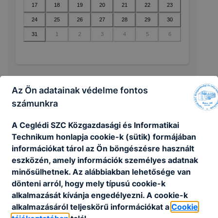
17
18
19
20
21
22
23
24
25
26
27
28
29
30
31
1
2
3
4
5
6
Az Ön adatainak védelme fontos
🔎 Nincsenek események ebben a
számunkra
hónapban
A Ceglédi SZC Közgazdasági és Informatikai
Technikum honlapja cookie-k (sütik) formájában
információkat tárol az Ön böngészésre használt
eszközén, amely információk személyes adatnak
minősülhetnek. Az alábbiakban lehetősége van
dönteni arról, hogy mely típusú cookie-k
alkalmazását kívánja engedélyezni. A cookie-k
alkalmazásáról teljeskörű információkat a
Cookie