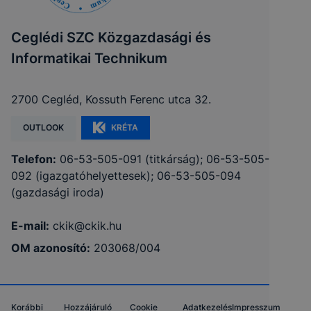
Ceglédi SZC Közgazdasági és
Informatikai Technikum
2700 Cegléd, Kossuth Ferenc utca 32.
OUTLOOK
KRÉTA
Telefon:
06-53-505-091 (titkárság); 06-53-505-
092 (igazgatóhelyettesek); 06-53-505-094
(gazdasági iroda)
E-mail:
ckik@ckik.hu
OM azonosító:
203068/004
Korábbi
Hozzájáruló
Cookie
Adatkezelés
Impresszum