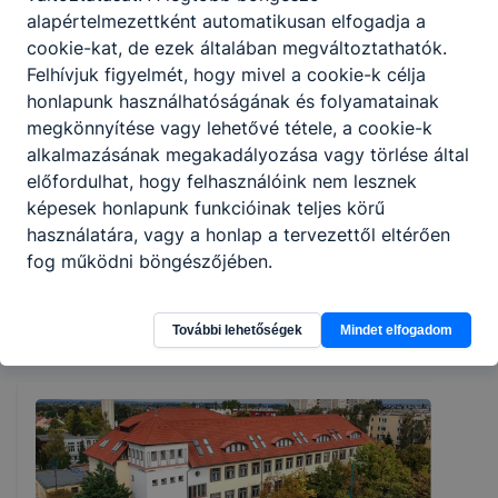
alapértelmezettként automatikusan elfogadja a
IKK Innovatív
cookie-kat, de ezek általában megváltoztathatók.
Felhívjuk figyelmét, hogy mivel a cookie-k célja
Képzéstámogató
honlapunk használhatóságának és folyamatainak
Központ
megkönnyítése vagy lehetővé tétele, a cookie-k
alkalmazásának megakadályozása vagy törlése által
előfordulhat, hogy felhasználóink nem lesznek
képesek honlapunk funkcióinak teljes körű
használatára, vagy a honlap a tervezettől eltérően
fog működni böngészőjében.
Hírek
További lehetőségek
Mindet elfogadom