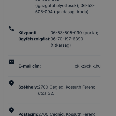
(igazgatóhelyettesek); 06-53-
505-094 (gazdasági iroda)
Központi
06-53-505-090 (porta);
ügyfélszolgálat
:
06-70-197-6390
(titkárság)
E-mail cím
:
ckik@ckik.hu
Székhely
:
2700 Cegléd, Kossuth Ferenc
utca 32.
Postacím
:
2700 Cegléd, Kossuth Ferenc