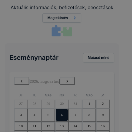
Aktuális információk, befizetések, beosztások
Megtekintés
Eseménynaptár
Mutasd mind
‹
›
2026. augusztus
H
K
Sze
Cs
P
Szo
V
27
28
29
30
31
1
2
3
4
5
6
7
8
9
10
11
12
13
14
15
16