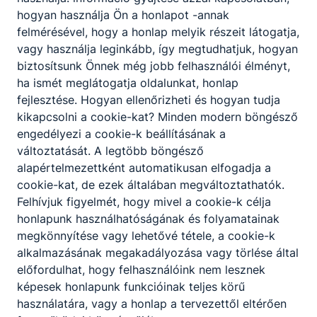
32.
hogyan használja Ön a honlapot -annak
felmérésével, hogy a honlap melyik részeit látogatja,
vagy használja leginkább, így megtudhatjuk, hogyan
OM azonosító
:
203068/004
biztosítsunk Önnek még jobb felhasználói élményt,
ha ismét meglátogatja oldalunkat, honlap
fejlesztése. Hogyan ellenőrizheti és hogyan tudja
kikapcsolni a cookie-kat? Minden modern böngésző
engedélyezi a cookie-k beállításának a
változtatását. A legtöbb böngésző
alapértelmezettként automatikusan elfogadja a
cookie-kat, de ezek általában megváltoztathatók.
Felhívjuk figyelmét, hogy mivel a cookie-k célja
honlapunk használhatóságának és folyamatainak
megkönnyítése vagy lehetővé tétele, a cookie-k
Partnereink
alkalmazásának megakadályozása vagy törlése által
előfordulhat, hogy felhasználóink nem lesznek
képesek honlapunk funkcióinak teljes körű
használatára, vagy a honlap a tervezettől eltérően