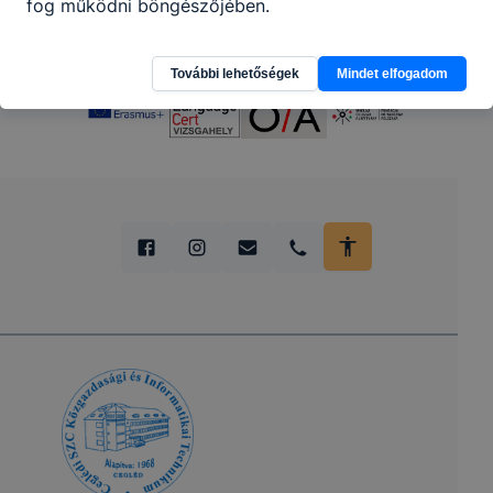
fog működni böngészőjében.
További lehetőségek
Mindet elfogadom