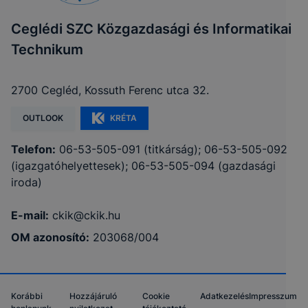
Ceglédi SZC Közgazdasági és Informatikai
Technikum
2700 Cegléd, Kossuth Ferenc utca 32.
OUTLOOK
KRÉTA
Telefon:
06-53-505-091 (titkárság); 06-53-505-092
(igazgatóhelyettesek); 06-53-505-094 (gazdasági
iroda)
E-mail:
ckik@ckik.hu
OM azonosító:
203068/004
Korábbi
Hozzájáruló
Cookie
Adatkezelés
Impresszum