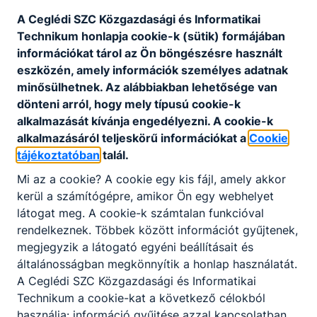
Telefon
:
06-53-505-091 (titkárság); 06-53-
A Ceglédi SZC Közgazdasági és Informatikai
505-092 (igazgatóhelyettesek); 06-
Technikum honlapja cookie-k (sütik) formájában
53-505-094 (gazdasági iroda)
információkat tárol az Ön böngészésre használt
eszközén, amely információk személyes adatnak
minősülhetnek. Az alábbiakban lehetősége van
Központi
06-53-505-090 (porta); 06-
dönteni arról, hogy mely típusú cookie-k
ügyfélszolgálat
:
70-197-6390 (titkárság)
alkalmazását kívánja engedélyezni. A cookie-k
alkalmazásáról teljeskörű információkat a
Cookie
tájékoztatóban
talál.
E-mail cím
:
ckik@ckik.hu
Mi az a cookie? A cookie egy kis fájl, amely akkor
kerül a számítógépre, amikor Ön egy webhelyet
látogat meg. A cookie-k számtalan funkcióval
Székhely
:
2700 Cegléd, Kossuth Ferenc utca
rendelkeznek. Többek között információt gyűjtenek,
32.
megjegyzik a látogató egyéni beállításait és
általánosságban megkönnyítik a honlap használatát.
A Ceglédi SZC Közgazdasági és Informatikai
Technikum a cookie-kat a következő célokból
Postacím
:
2700 Cegléd, Kossuth Ferenc utca
használja: információ gyűjtése azzal kapcsolatban,