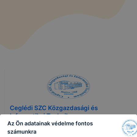
Ceglédi SZC Közgazdasági és
Informatikai Technikum
Az Ön adatainak védelme fontos
számunkra