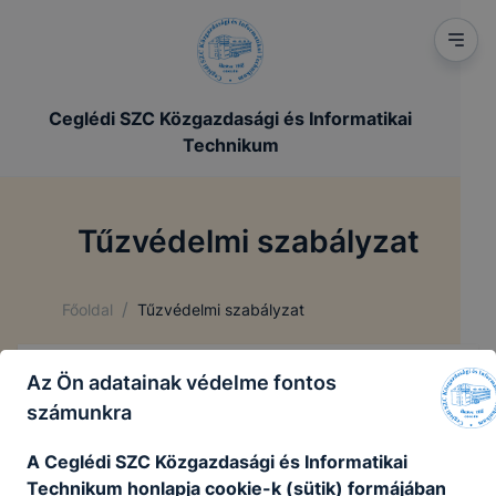
Ceglédi SZC Közgazdasági és Informatikai
Technikum
Tűzvédelmi szabályzat
/
Főoldal
Tűzvédelmi szabályzat
Az Ön adatainak védelme fontos
Tűzvédelmi szabályzat
számunkra
tűzvédelmi szabályzat
A Ceglédi SZC Közgazdasági és Informatikai
Technikum honlapja cookie-k (sütik) formájában