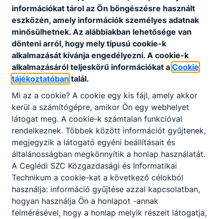
információkat tárol az Ön böngészésre használt
Tűzvédelmi szabályzat
eszközén, amely információk személyes adatnak
Letöltés
minősülhetnek. Az alábbiakban lehetősége van
dönteni arról, hogy mely típusú cookie-k
alkalmazását kívánja engedélyezni. A cookie-k
alkalmazásáról teljeskörű információkat a
Cookie
tájékoztatóban
talál.
Mi az a cookie? A cookie egy kis fájl, amely akkor
kerül a számítógépre, amikor Ön egy webhelyet
Partnereink
látogat meg. A cookie-k számtalan funkcióval
rendelkeznek. Többek között információt gyűjtenek,
megjegyzik a látogató egyéni beállításait és
általánosságban megkönnyítik a honlap használatát.
A Ceglédi SZC Közgazdasági és Informatikai
Technikum a cookie-kat a következő célokból
használja: információ gyűjtése azzal kapcsolatban,
hogyan használja Ön a honlapot -annak
felmérésével, hogy a honlap melyik részeit látogatja,