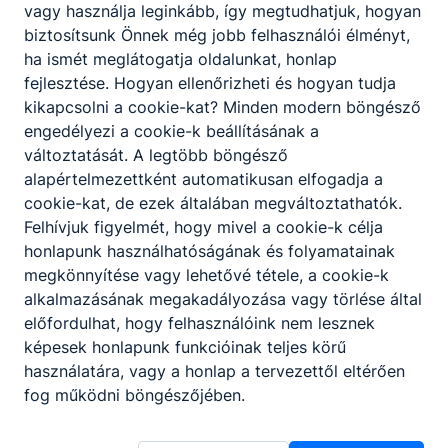
vagy használja leginkább, így megtudhatjuk, hogyan
biztosítsunk Önnek még jobb felhasználói élményt,
ha ismét meglátogatja oldalunkat, honlap
fejlesztése. Hogyan ellenőrizheti és hogyan tudja
kikapcsolni a cookie-kat? Minden modern böngésző
engedélyezi a cookie-k beállításának a
változtatását. A legtöbb böngésző
alapértelmezettként automatikusan elfogadja a
cookie-kat, de ezek általában megváltoztathatók.
Felhívjuk figyelmét, hogy mivel a cookie-k célja
honlapunk használhatóságának és folyamatainak
megkönnyítése vagy lehetővé tétele, a cookie-k
alkalmazásának megakadályozása vagy törlése által
előfordulhat, hogy felhasználóink nem lesznek
képesek honlapunk funkcióinak teljes körű
használatára, vagy a honlap a tervezettől eltérően
Ceglédi SZC Közgazdasági és Informatikai
fog működni böngészőjében.
Technikum